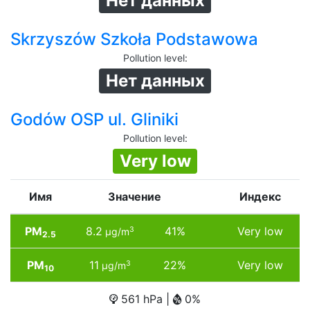
Нет данных
Skrzyszów Szkoła Podstawowa
Pollution level
:
Нет данных
Godów OSP ul. Gliniki
Pollution level
:
Very low
Имя
Значение
Индекс
PM
8.2
41%
Very low
3
µg/m
2.5
PM
11
22%
Very low
3
µg/m
10
561 hPa |
0%