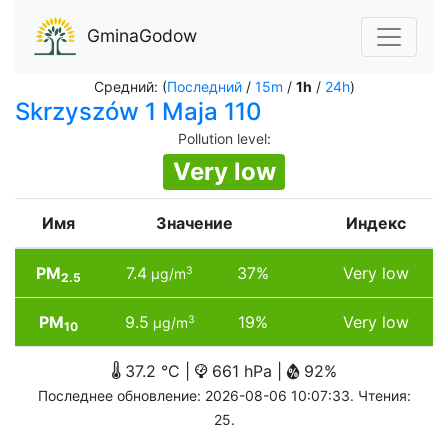
GminaGodow
Средний: (
Последний
/
15m
/
1h
/
24h
)
Skrzyszów 1 Maja 110
Pollution level
:
Very low
Имя
Значение
Индекс
PM
7.4
37%
Very low
3
µg/m
2.5
PM
9.5
19%
Very low
3
µg/m
10
37.2 °C |
661 hPa |
92%
Последнее обновление: 2026-08-06 10:07:33. Чтения:
25.